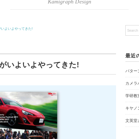
Kamigraph Design
チロクがいよいよやってきた!
最近
チロクがいよいよやってきた!
パター
カメラ
学研教
キヤノン 
文英堂