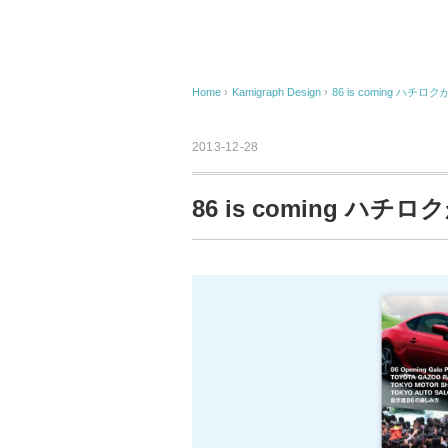
Home
›
Kamigraph Design
›
86 is coming ハ
2013-12-28
86 is coming ハ