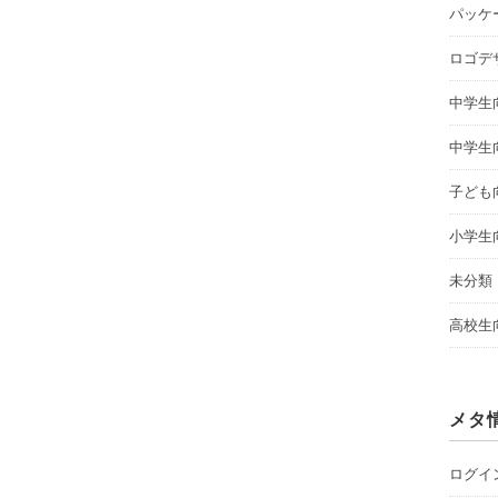
パッケ
ロゴデ
中学生
中学生
子ども
小学生
未分類
高校生
メタ
ログイ